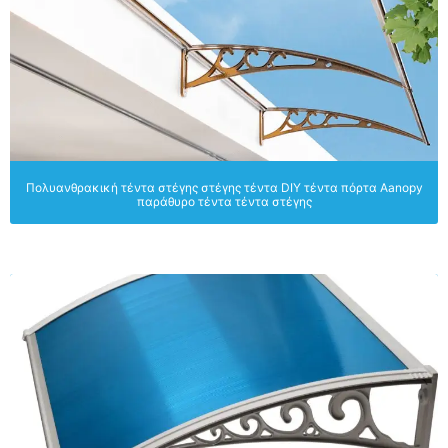
Πολυανθρακική τέντα στέγης στέγης τέντα DIY τέντα πόρτα Aanopy
παράθυρο τέντα τέντα στέγης