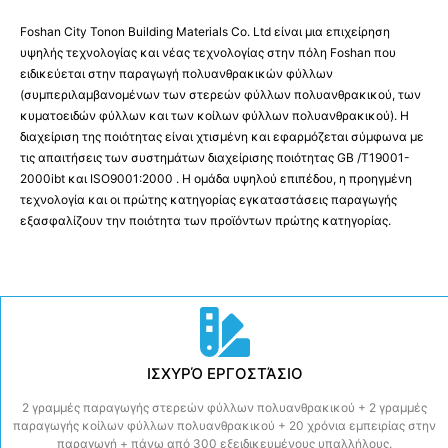
Foshan City Tonon Building Materials Co. Ltd είναι μια επιχείρηση
υψηλής τεχνολογίας και νέας τεχνολογίας στην πόλη Foshan που
ειδικεύεται στην παραγωγή πολυανθρακικών φύλλων
(συμπεριλαμβανομένων των στερεών φύλλων πολυανθρακικού, των
κυματοειδών φύλλων και των κοίλων φύλλων πολυανθρακικού). Η
διαχείριση της ποιότητας είναι χτισμένη και εφαρμόζεται σύμφωνα με
τις απαιτήσεις των συστημάτων διαχείρισης ποιότητας GB /T19001-
2000ibt και ISO9001:2000 . Η ομάδα υψηλού επιπέδου, η προηγμένη
τεχνολογία και οι πρώτης κατηγορίας εγκαταστάσεις παραγωγής
εξασφαλίζουν την ποιότητα των προϊόντων πρώτης κατηγορίας.
ΙΣΧΥΡΌ ΕΡΓΟΣΤΆΣΙΟ
2 γραμμές παραγωγής στερεών φύλλων πολυανθρακικού + 2 γραμμές
παραγωγής κοίλων φύλλων πολυανθρακικού + 20 χρόνια εμπειρίας στην
παραγωγή + πάνω από 300 εξειδικευμένους υπαλλήλους.