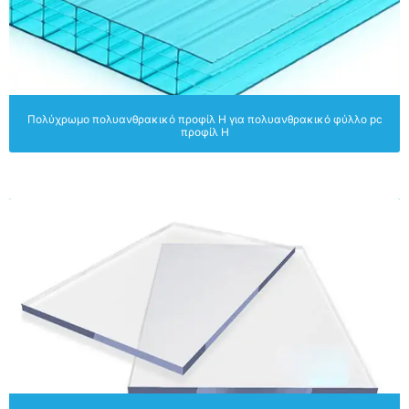
Πολύχρωμο πολυανθρακικό προφίλ H για πολυανθρακικό φύλλο pc
προφίλ H