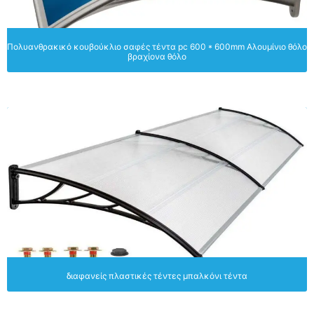
Πολυανθρακικό κουβούκλιο σαφές τέντα pc 600 * 600mm Αλουμίνιο θόλο
βραχίονα θόλο
διαφανείς πλαστικές τέντες μπαλκόνι τέντα