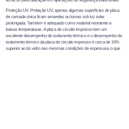
Proteção UV: Proteção UV, apenas algumas superfícies de placa
de camada única ficam amarelas ou turvas sob luz solar
prolongada. Também é adequado como material resistente a
baixas temperaturas. A placa de circuito impresso tem um
excelente desempenho de isolamento térmico e o desempenho de
isolamento térmico da placa de circuito impresso é cerca de 16%
superior ao do vidro nas mesmas condições de espessura, o que
pode bloquear a transmissão de energia térmica. Quer se trate de
manter o calor no inverno ou de evitar a intrusão de calor no verão,
as placas de circuito impresso podem reduzir o consumo de
energia dos edifícios e poupar energia.
Desempenho anti-combustão: A placa de PC tem um bom
retardamento de chama, não produz gases tóxicos ao arder e a
sua concentração de fumo é inferior à da madeira e do papel,
sendo considerada um material retardador de chama, em
conformidade com as normas de proteção ambiental. Após 30
segundos de combustão, o comprimento de combustão da
amostra não excedeu 25 mm, e o gás inflamável foi decomposto
quando o ar quente atingiu 467 °C. Por conseguinte, após