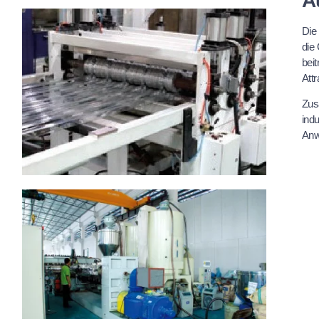
A
Die
die
beit
Attr
Zus
indu
Anw