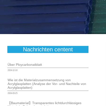
Nachrichten centent
Über Ploycarbonatblatt
2024-12-16
Wie ist die Materialzusammensetzung von
Acrylglasplatten (Analyse der Vor- und Nachteile von
Acrylglasplatten)
2024-03-25
【Baumaterial】Transparentes lichtdurchlässiges