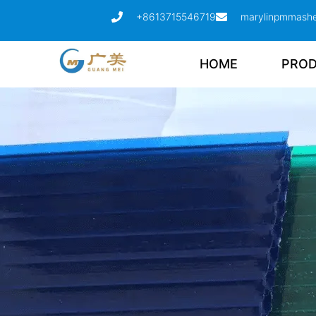
+8613715546719
marylinpmmash
HOME
PRO