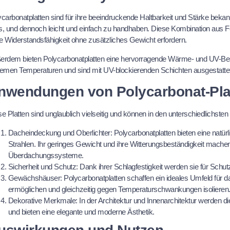
carbonatplatten sind für ihre beeindruckende Haltbarkeit und Stärke bekann
s, und dennoch leicht und einfach zu handhaben. Diese Kombination aus Fes
e Widerstandsfähigkeit ohne zusätzliches Gewicht erfordern.
erdem bieten Polycarbonatplatten eine hervorragende Wärme- und UV-Bestä
remen Temperaturen und sind mit UV-blockierenden Schichten ausgestatte
nwendungen von Polycarbonat-Pla
e Platten sind unglaublich vielseitig und können in den unterschiedlichste
Dacheindeckung und Oberlichter
: Polycarbonatplatten bieten eine natür
Strahlen. Ihr geringes Gewicht und ihre Witterungsbeständigkeit machen 
Überdachungssysteme.
Sicherheit und Schutz
: Dank ihrer Schlagfestigkeit werden sie für Sch
Gewächshäuser
: Polycarbonatplatten schaffen ein ideales Umfeld für
ermöglichen und gleichzeitig gegen Temperaturschwankungen isolieren
Dekorative Merkmale
: In der Architektur und Innenarchitektur werden
und bieten eine elegante und moderne Ästhetik.