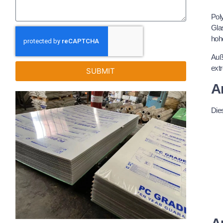
Poly
Gla
hoh
Auß
ext
SUBMIT
A
Dies