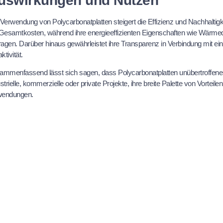
uswirkungen und Nutzen
 Verwendung von Polycarbonatplatten steigert die Effizienz und Nachhaltig
 Gesamtkosten, während ihre energieeffizienten Eigenschaften wie Wärme
ragen. Darüber hinaus gewährleistet ihre Transparenz in Verbindung mit ei
aktivität.
ammenfassend lässt sich sagen, dass Polycarbonatplatten unübertroffene Le
strielle, kommerzielle oder private Projekte, ihre breite Palette von Vorte
endungen.