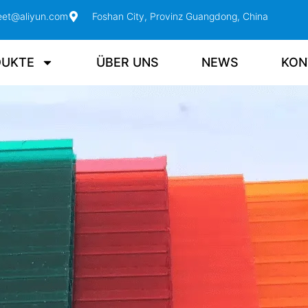
eet@aliyun.com
Foshan City, Provinz Guangdong, China
DUKTE
ÜBER UNS
NEWS
KON